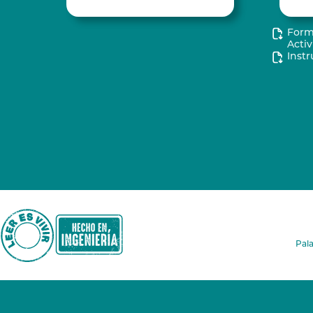
Form
Acti
Instr
Pala