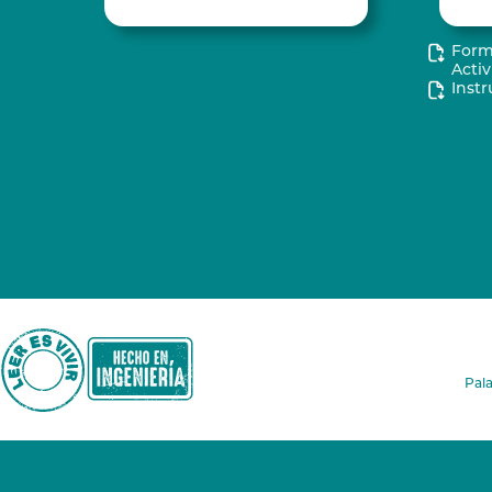
Form
Acti
Instr
Pala